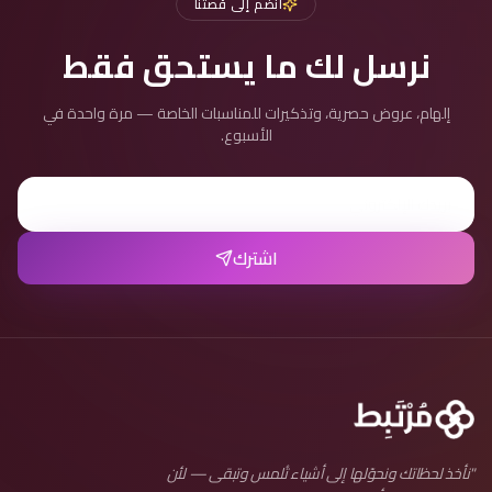
انضم إلى قصتنا
نرسل لك ما يستحق فقط
إلهام، عروض حصرية، وتذكيرات للمناسبات الخاصة — مرة واحدة في
الأسبوع.
اشترك
"
نأخذ لحظاتك ونحوّلها إلى أشياء تُلمس وتبقى — لأن