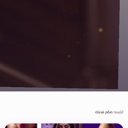
الرئيسية
/
صمّم هديتك