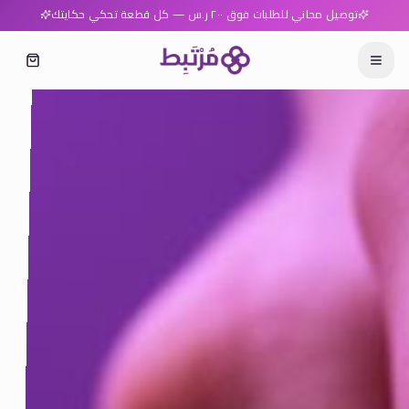
توصيل مجاني للطلبات فوق ٢٠٠ ر.س — كل قطعة تحكي حكايتك