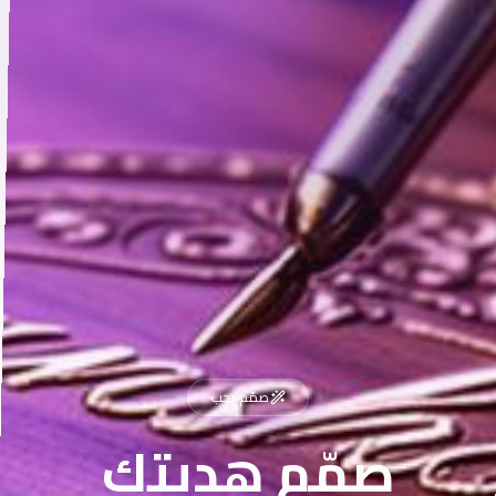
صمّم بحب
صمّم هديتك